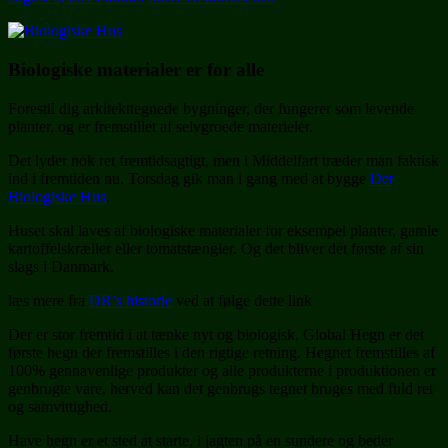
Biologiske
materialer er for alle
Forestil dig arkitekttegnede bygninger, der fungerer som levende
planter, og er fremstillet af selvgroede materieler.
Det lyder nok ret fremtidsagtigt, men i Middelfart træder man faktisk
ind i fremtiden nu. Torsdag gik man i gang med at bygge
Det
Biologiske Hus
.
Huset skal laves af biologiske materialer for eksempel planter, gamle
kartoffelskræller eller tomatstængler. Og det bliver det første af sin
slags i Danmark.
læs mere fra
DR’s historie
ved at følge dette link
Der er stor fremtid i at tænke nyt og biologisk, Global Hegn er det
første hegn der fremstilles i den rigtige retning. Hegnet fremstilles af
100% gennavenlige produkter og alle produkterne i produktionen er
genbrugte vare, herved kan det genbrugs tegnet bruges med fuld ret
og samvittighed.
Have hegn er et sted at starte, i jagten på en sundere og beder