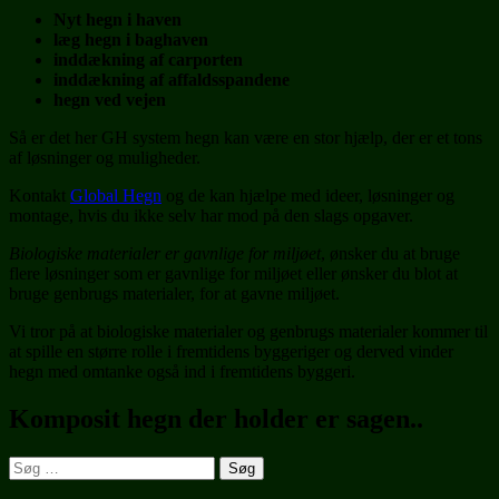
Nyt hegn i haven
læg hegn i baghaven
inddækning af carporten
inddækning af affaldsspandene
hegn ved vejen
Så er det her GH system hegn kan være en stor hjælp, der er et tons
af løsninger og muligheder.
Kontakt
Global Hegn
og de kan hjælpe med ideer, løsninger og
montage, hvis du ikke selv har mod på den slags opgaver.
Biologiske materialer er gavnlige for miljøet
, ønsker du at bruge
flere løsninger som er gavnlige for miljøet eller ønsker du blot at
bruge genbrugs materialer, for at gavne miljøet.
Vi tror på at biologiske materialer og genbrugs materialer kommer til
at spille en større rolle i fremtidens byggeriger og derved vinder
hegn med omtanke også ind i fremtidens byggeri.
Komposit hegn der holder er sagen..
Søg
efter: