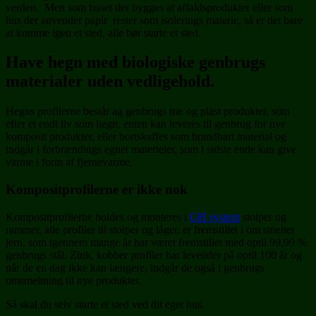
verden. Men som huset der bygges at affaldsprodukter eller som
hus der anvender papir rester som isolerings materie, så er det bare
at komme igen et sted, alle bør starte et sted.
Have hegn med biologiske genbrugs
materialer uden vedligehold.
Hegns profilerne består ag genbrugs træ og plast produkter, som
efter et endt liv som hegn, enten kan leveres til genbrug for nye
komposit produkter, eller bortskaffes som brandbart material og
indgår i forbrændings egnet materieler, som i sidste ende kan give
varme i form af fjernevarme.
Kompositprofilerne er ikke nok
Kompositprofilerne holdes og monteres i
GH system
stolper og
rammer, alle profiler til stolper og låger, er fremstillet i om smeltet
jern, som igennem mange år har været fremstillet med optil 99,99 %
genbrugs stål. Zink, kobber profiler har levetider på optil 100 år og
når de en dag ikke kan længere, indgår de også i genbrugs
omsmeltning til nye produkter.
Så skal du selv starte et sted ved dit eget hus.