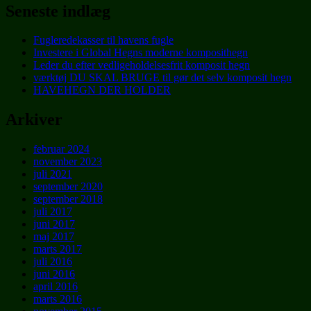
Seneste indlæg
Fugleredekasser til havens fugle
Investere i Global Hegns moderne komposithegn
Leder du efter vedligeholdelsesfrit komposit hegn
værktøj DU SKAL BRUGE til gør det selv komposit hegn
HAVEHEGN DER HOLDER
Arkiver
februar 2024
november 2023
juli 2021
september 2020
september 2018
juli 2017
juni 2017
maj 2017
marts 2017
juli 2016
juni 2016
april 2016
marts 2016