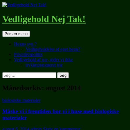
Hop
til
indhold
Vedligehold Nej Tak!
Søg
Primær menu
Hegns syn.?
Vedligeholdelse af eget hegn?
Privatlivspolitik
Vedligehold af træ, gider vi ikke
trykimprægneret træ
Søg
efter:
Månedsarkiv: august 2014
biologiske materialer
Måske vi i fremtiden bor vi i huse med biologiske
materialer
august 6, 2014
admin
Skriv en kommentar