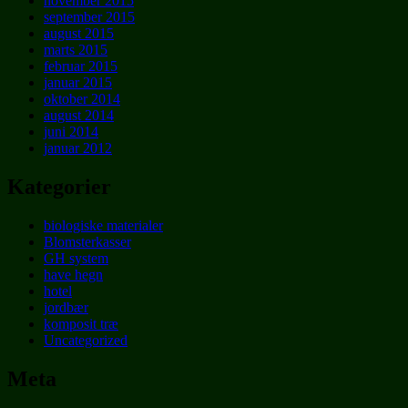
november 2015
september 2015
august 2015
marts 2015
februar 2015
januar 2015
oktober 2014
august 2014
juni 2014
januar 2012
Kategorier
biologiske materialer
Blomsterkasser
GH system
have hegn
hotel
jordbær
komposit træ
Uncategorized
Meta