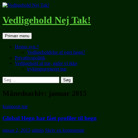
Hop
til
indhold
Vedligehold Nej Tak!
Søg
Primær menu
Hegns syn.?
Vedligeholdelse af eget hegn?
Privatlivspolitik
Vedligehold af træ, gider vi ikke
trykimprægneret træ
Søg
efter:
Månedsarkiv: januar 2015
komposit træ
Global Hegn har fået profiler til hegn
januar 2, 2015
admin
Skriv en kommentar