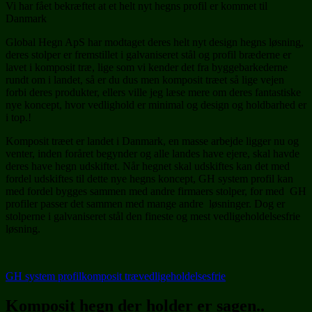
Vi har fået bekræftet at et helt nyt hegns profil er kommet til
Danmark
Global Hegn ApS har modtaget deres helt nyt design hegns løsning,
deres stolper er fremstillet i galvaniseret stål og profil bræderne er
lavet i komposit træ, lige som vi kender det fra byggebarkederne
rundt om i landet, så er du dus men komposit træet så lige vejen
forbi deres produkter, ellers ville jeg læse mere om deres fantastiske
nye koncept, hvor vedlighold er minimal og design og holdbarhed er
i top.!
Komposit træet er landet i Danmark, en masse arbejde ligger nu og
venter, inden foråret begynder og alle landes have ejere, skal havde
deres have hegn udskiftet. Når hegnet skal udskiftes kan det med
fordel udskiftes til dette nye hegns koncept, GH system profil kan
med fordel bygges sammen med andre firmaers stolper, for med GH
profiler passer det sammen med mange andre løsninger. Dog er
stolperne i galvaniseret stål den fineste og mest vedligeholdelsesfrie
løsning.
GH system profil
komposit træ
vedligeholdelsesfrie
Komposit hegn der holder er sagen..