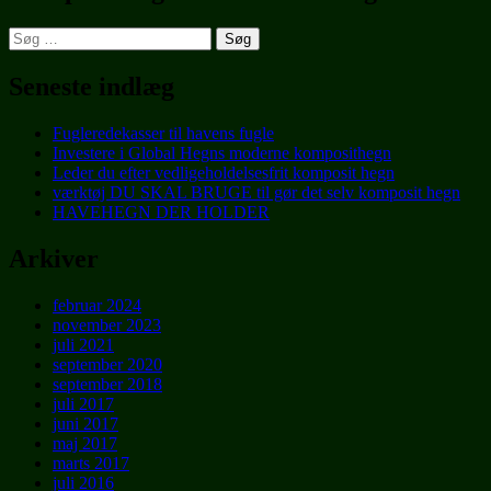
Søg
efter:
Seneste indlæg
Fugleredekasser til havens fugle
Investere i Global Hegns moderne komposithegn
Leder du efter vedligeholdelsesfrit komposit hegn
værktøj DU SKAL BRUGE til gør det selv komposit hegn
HAVEHEGN DER HOLDER
Arkiver
februar 2024
november 2023
juli 2021
september 2020
september 2018
juli 2017
juni 2017
maj 2017
marts 2017
juli 2016