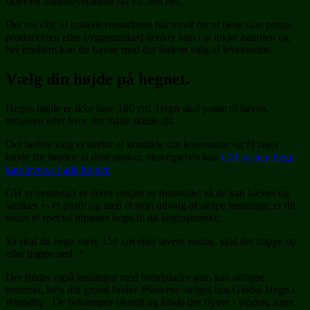
lader en underleverandør stå for den del.
Det ses ofte af underleverandøren har travlt for at tjene sine penge,
producenten eller byggemarked tænker kun i at lukke handlen og
her imellem kan du havne med det forkert valg af leverandør.
Vælg din højde på hegnet.
Hegns højde er ikke bare 180 cm. Hegn skal passe til haven,
terrassen eller hvor det måtte skulle stå.
Det bedste valg er derfor at kontakte din leverandør og få taget
højde for højden af dine ønsker, eksempelvis kan
GH system hegn
kan leveres i alle højder.
GH systemhegn er deres stolper er fremstillet så de kan hæves og
sænkes +- et profil og med et stort udvalg af stolpe løsninger, er du
sikret et special tilpasset hegn til dit hegnsprojekt.
Så skal dit hegn være 150 cm eller lavere endnu, skal det trappe op
eller trappe ned. ?
Der findes også løsninger med bundplader som kan udligne
terrænet, hvis din grund falder. Pladerne sælges hos Global Hegn i
Brøndby. De bekæmper ukrudt og blade der flyver i vinden, samt