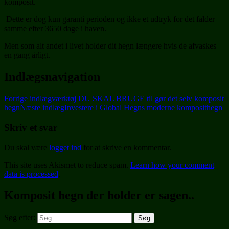
komposit.
Dette er dog kun garanti perioden og ikke et udtryk for det falder
samme efter 3650 dage i haven.
Men som alt andet i livet holder dit hegn længere hvis de afvaskes
en gang årligt.
Indlægsnavigation
Forrige indlæg
værktøj DU SKAL BRUGE til gør det selv komposit
hegn
Næste indlæg
Investere i Global Hegns moderne komposithegn
Skriv et svar
Du skal være
logget ind
for at skrive en kommentar.
This site uses Akismet to reduce spam.
Learn how your comment
data is processed
.
Komposit hegn der holder er sagen..
Søg efter: