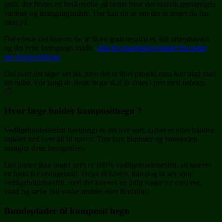
godt, der findes en beskrivelse på nettet hvor der slavisk gennemgås
værktøj og fremgangsmåde. Her kan du se om det er noget du har
mod på.
Det eneste det kræver for at få en godt resultat er, lidt arbejdskræft
og det rette fremgangs måde.
link til opsætnings tekster fra nettet
om komposithegn
Det klart det tager sin tid, men det er tit et projekt man kan tilgå med
sin nabo. For langt de fleste hegn skal jo deles i pris med naboen.
🙂
Hvor læge holder komposithegn ?
Vedligeholdelsesfrit havehegn er det nye sort, ordret er efter hånden
trukket ned over alt til haven. Tror kun blomster og havejoden
mangler dette betegnelses.
Det findes ikke noget som er 100% vedligeholdelsesfrit, alt kræver
en form for vedligehold. Hegn til haven, kan dog tit ses som
vedligeholdelsesfrit, men det kræves en årlig vaske tur med evt.
vand og sæbe (bil vaske middel eller Rodalon)
Bundeplader til komposit hegn