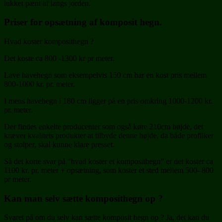
lukket pænt af langs jorden.
Priser for opsætning af komposit hegn.
Hvad koster komposithegn ?
Det koste ca 800 -1300 kr pr meter.
Lave havehegn som eksempelvis 150 cm har en kost pris mellem
800-1000 kr. pr. meter.
I mens havehegn i 180 cm ligger på en pris omkring 1000-1200 kr.
pr. meter.
Der findes enkelte producenter som også køre 210cm højde, det
kræver kvalitets produkter at tilbyde denne højde, da både profilker
og stolper, skal kunne klare presset.
Så det korte svar på “hvad koster et komposithegn” er det koster ca
1100 kr. pr. meter + opsætning, som koster et sted mellem 500- 800
pr meter.
Kan man selv sætte komposithegn op ?
Svaret på om du selv kan sætte komposit hegn op ? Ja, det kan du