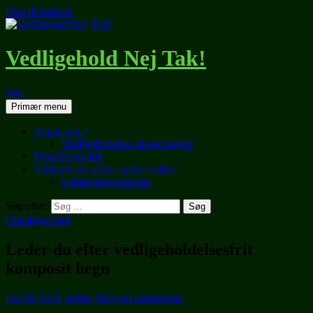
Hop til indhold
Vedligehold Nej Tak!
Søg
Primær menu
Hegns syn.?
Vedligeholdelse af eget hegn?
Privatlivspolitik
Vedligehold af træ, gider vi ikke
trykimprægneret træ
Søg efter:
Uncategorized
Leder du efter vedligeholdelsesfrit
komposit hegn
juli 28, 2021
admin
Skriv en kommentar