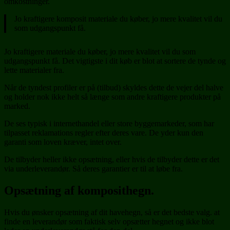
omkostninger.
Jo kraftigere komposit materiale du køber, jo mere kvalitet vil du
som udgangspunkt få.
Jo kraftigere materiale du køber, jo mere kvalitet vil du som
udgangspunkt få. Det vigtigste i dit køb er blot at sortere de tynde og
lette materialer fra.
Når de tyndest profiler er på (tilbud) skyldes dette de vejer del halve
og holder nok ikke helt så længe som andre kraftigere produkter på
marked.
De ses typisk i internethandel eller store byggemarkeder, som har
tilpasset reklamations regler efter deres vare. De yder kun den
garanti som loven kræver, intet over.
De tilbyder heller ikke opsætning, eller hvis de tilbyder dette er det
via underleverandør. Så deres garantier er til at løbe fra.
Opsætning af komposithegn.
Hvis du ønsker opsætning af dit havehegn, så er det bedste valg. at
finde en leverandør som faktisk selv opsætter hegnet og ikke blot