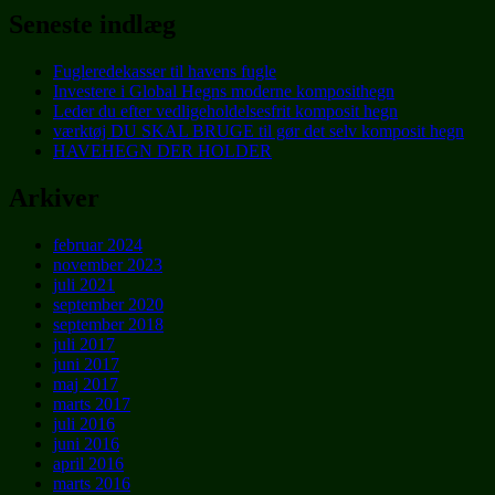
Seneste indlæg
Fugleredekasser til havens fugle
Investere i Global Hegns moderne komposithegn
Leder du efter vedligeholdelsesfrit komposit hegn
værktøj DU SKAL BRUGE til gør det selv komposit hegn
HAVEHEGN DER HOLDER
Arkiver
februar 2024
november 2023
juli 2021
september 2020
september 2018
juli 2017
juni 2017
maj 2017
marts 2017
juli 2016
juni 2016
april 2016
marts 2016