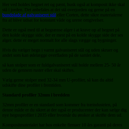
Her ved holdes hegnet ret og pænt, husk også at komposit ikke skal
stå i jorden. Det anbefales at det stå overjorden og gerne på en
bundplade af galvaniseret stål
eller Corten, dette sikre materialerne
fra af blive udsat for konstant våde og urene omgivelser.
Dette er også med til at begrænse alger i at krave op af hegnet på
den kolde skygge side, der er mest på en kolde skygge side der ses
alger. dette er meget normalt for alle slags vægge og bygninger.
Hvis du vælger hegn i varmt galvaniseret stål og uden skruer og
andet som kan ødelægge overfladen på de samlet dele,
så kan stolper som er fuldgalvaniseret stål holde mellem 25- 50 år
uden de gennem ruster eller skal skiftes.
Vælg gerne stolper med 32-34 mm U-profiler, så kan du altid
udskifte dine profiler i fremtiden.
Standard profiler 32mm i bredden
32mm profiler er en standard som kommer fra træindustrien, på
denne måde er du sikret at der også er producenter der kan sælge dig
nye hegnsprofiler i 2035 eller hvornår du ønsker at skrifte dem ud.
Kompositmaterialet har hos enkelte firmaer 10 års garanti på deres