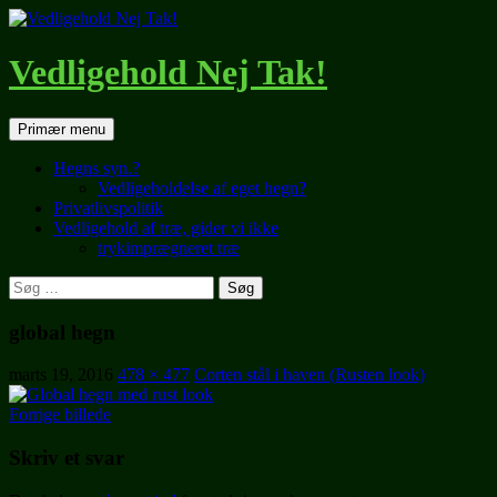
Hop
til
indhold
Vedligehold Nej Tak!
Søg
Primær menu
Hegns syn.?
Vedligeholdelse af eget hegn?
Privatlivspolitik
Vedligehold af træ, gider vi ikke
trykimprægneret træ
Søg
efter:
global hegn
marts 19, 2016
478 × 477
Corten stål i haven (Rusten look)
Forrige billede
Skriv et svar