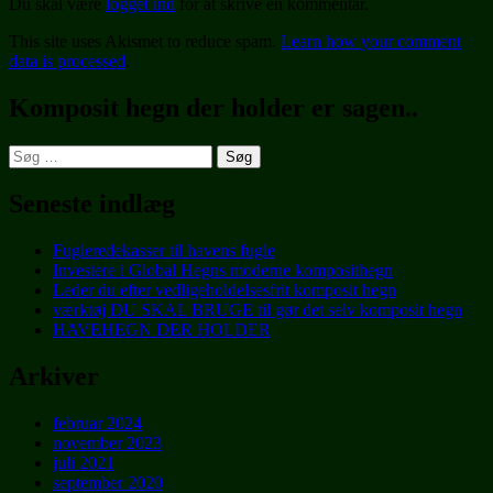
Du skal være
logget ind
for at skrive en kommentar.
This site uses Akismet to reduce spam.
Learn how your comment
data is processed
.
Komposit hegn der holder er sagen..
Søg
efter:
Seneste indlæg
Fugleredekasser til havens fugle
Investere i Global Hegns moderne komposithegn
Leder du efter vedligeholdelsesfrit komposit hegn
værktøj DU SKAL BRUGE til gør det selv komposit hegn
HAVEHEGN DER HOLDER
Arkiver
februar 2024
november 2023
juli 2021
september 2020