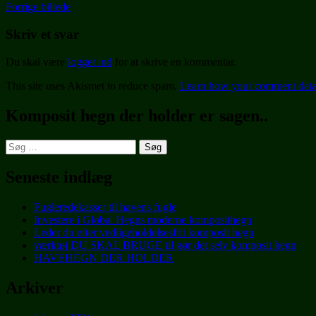
Forrige billede
Skriv et svar
Du skal være
logget ind
for at skrive en kommentar.
This site uses Akismet to reduce spam.
Learn how your comment data 
Komposit hegn der holder er sagen..
Søg
efter:
Seneste indlæg
Fugleredekasser til havens fugle
Investere i Global Hegns moderne komposithegn
Leder du efter vedligeholdelsesfrit komposit hegn
værktøj DU SKAL BRUGE til gør det selv komposit hegn
HAVEHEGN DER HOLDER
Arkiver