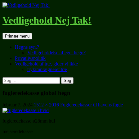
Hop
til
indhold
Vedligehold Nej Tak!
Søg
Primær menu
Hegns syn.?
Vedligeholdelse af eget hegn?
Privatlivspolitik
Vedligehold af træ, gider vi ikke
trykimprægneret træ
Søg
efter:
fugleredekasse global hegn
februar 7, 2024
1512 × 2016
Fugleredekasser til havens fugle
fugleredekasse ø28mm hul
mejseredekasse