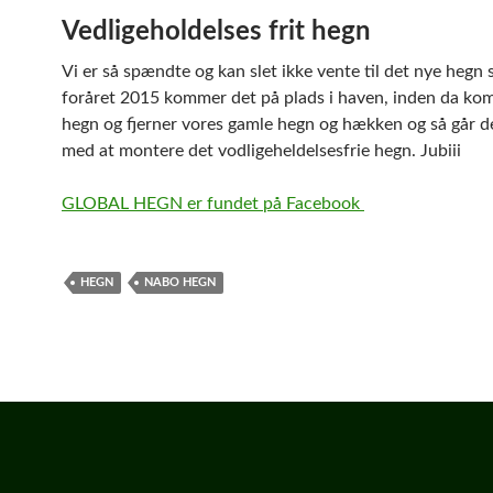
Vedligeholdelses frit hegn
Vi er så spændte og kan slet ikke vente til det nye hegn st
foråret 2015 kommer det på plads i haven, inden da ko
hegn og fjerner vores gamle hegn og hækken og så går d
med at montere det vodligeheldelsesfrie hegn. Jubiii
GLOBAL HEGN er fundet på Facebook
HEGN
NABO HEGN