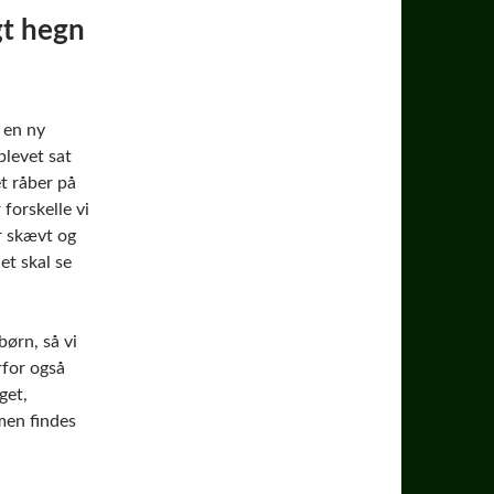
gt hegn
 en ny
blevet sat
et råber på
forskelle vi
r skævt og
et skal se
ørn, så vi
rfor også
get,
 men findes