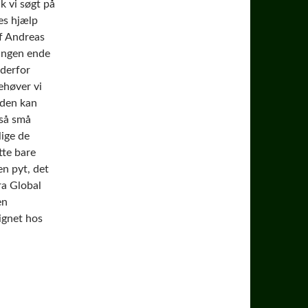
ik vi søgt på
es hjælp
af Andreas
 ingen ende
 derfor
behøver vi
 den kan
gså små
lige de
åtte bare
en pyt, det
ra Global
en
signet hos