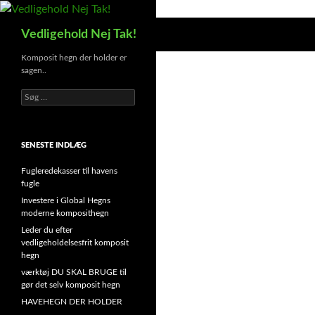
Hop
til
Søg
Vedligehold Nej Tak!
indhold
Komposit hegn der holder er
sagen..
Søg
efter:
SENESTE INDLÆG
Fugleredekasser til havens
fugle
Investere i Global Hegns
moderne komposithegn
Leder du efter
vedligeholdelsesfrit komposit
hegn
værktøj DU SKAL BRUGE til
gør det selv komposit hegn
HAVEHEGN DER HOLDER