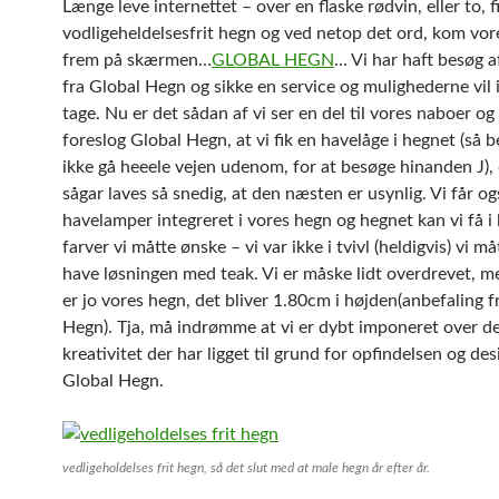
Længe leve internettet – over en flaske rødvin, eller to, f
vodligeheldelsesfrit hegn og ved netop det ord, kom vor
frem på skærmen…
GLOBAL HEGN
… Vi har haft besøg 
fra Global Hegn og sikke en service og mulighederne vil
tage. Nu er det sådan af vi ser en del til vores naboer og
foreslog Global Hegn, at vi fik en havelåge i hegnet (så 
ikke gå heeele vejen udenom, for at besøge hinanden J),
sågar laves så snedig, at den næsten er usynlig. Vi får o
havelamper integreret i vores hegn og hegnet kan vi få i 
farver vi måtte ønske – vi var ikke i tvivl (heldigvis) vi m
have løsningen med teak. Vi er måske lidt overdrevet, m
er jo vores hegn, det bliver 1.80cm i højden(anbefaling f
Hegn). Tja, må indrømme at vi er dybt imponeret over d
kreativitet der har ligget til grund for opfindelsen og de
Global Hegn.
vedligeholdelses frit hegn, så det slut med at male hegn år efter år.