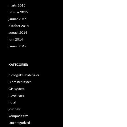
marts 2015
februar 2015
januar 2015
oktober 2014
august 2014
juni 2014
januar 2012
KATEGORIER
biologiske materialer
Blomsterkasser
GH system
have hegn
hotel
jordbær
komposit træ
Uncategorized