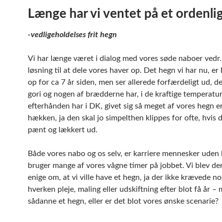
Længe har vi ventet på et ordenli
-vedligeholdelses frit hegn
Vi har længe været i dialog med vores søde naboer vedr.
løsning til at dele vores haver op. Det hegn vi har nu, er 
op for ca 7 år siden, men ser allerede forfærdeligt ud, d
gori og nogen af brædderne har, i de kraftige temperatur 
efterhånden har i DK, givet sig så meget af vores hegn e
hækken, ja den skal jo simpelthen klippes for ofte, hvis d
pænt og lækkert ud.
Både vores nabo og os selv, er karriere mennesker uden b
bruger mange af vores vågne timer på jobbet. Vi blev de
enige om, at vi ville have et hegn, ja der ikke krævede no
hverken pleje, maling eller udskiftning efter blot få år –
sådanne et hegn, eller er det blot vores ønske scenarie?