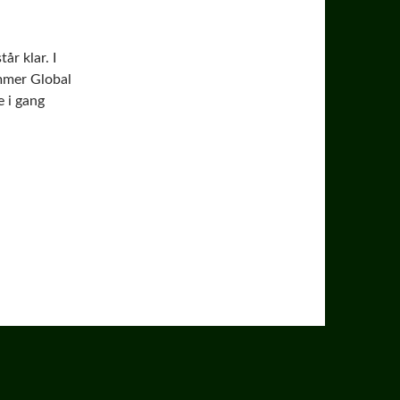
år klar. I
mmer Global
e i gang