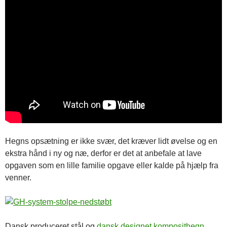
Hegns opsætning er ikke svær, det kræver lidt øvelse og en
ekstra hånd i ny og næ, derfor er det at anbefale at lave
opgaven som en lille familie opgave eller kalde på hjælp fra
venner.
Dansk produceret stål og
dansk designet komposithegn
.