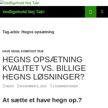
Hop
til
Søg
Vedligehold Nej Tak!
indhold
PRIMÆ
MENU
Tag-arkiv: Hegns opsætning
HAVE HEGN
,
KOMPOSIT TRÆ
HEGNS OPSÆTNING
KVALITET VS. BILLIGE
HEGNS LØSNINGER?
VIDEO
NOVEMBER 6, 2015
2 KOMMENTARER
At sætte et have hegn op.?