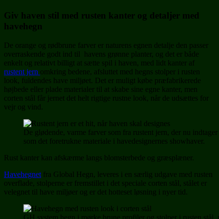
Giv haven stil med rusten kanter og detaljer med
havehegn
De orange og rødbrune farver er naturens egnen detalje den passer
overraskende godt ind til havens grønne planter, og det er både
enkelt og relativt billigt at sætte spil i haven, med lidt kanter af
rustent jern
omkring bedene, afsluttet med hegns stolper i rusten
look, fuldendes have miljøet. Det er muligt købe præfabrikerede
højbede eller plade materialer til at skabe sine egne kanter, men
corten stål får jernet det helt rigtige rustne look, når de udsættes for
vejr og vind.
De glødende, varme farver som fra rustent jern, der nu indtager
som det foretrukne materiale i havedesignernes showhaver.
Rust kanter kan afskærme langs blomsterbede og græsplæner.
Havehegnet
fra Global Hegn, leveres i en særlig udgave med rusten
overflade, stolperne er fremstillet i det speciale corten stål, stålet er
velegnet til have miljøer og er det hotteset løsning i nyer tid.
GH system hegn i mørke brune profiler og stolper i rusten stål, 