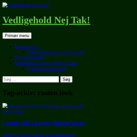
Hop
til
indhold
Vedligehold Nej Tak!
Søg
Primær menu
Hegns syn.?
Vedligeholdelse af eget hegn?
Privatlivspolitik
Vedligehold af træ, gider vi ikke
trykimprægneret træ
Søg
efter:
Tag-arkiv: rusten look
have hegn
Corten stål i haven (Rusten look)
marts 19, 2016
admin
2 kommentarer