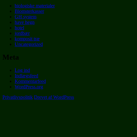
biologiske materialer
Blomsterkasser
GH system
have hegn
hotel
jordbær
komposit træ
Uncategorized
Meta
Log ind
Indlægsfeed
Kommentarfeed
WordPress.org
Privatlivspolitik
Drevet af WordPress