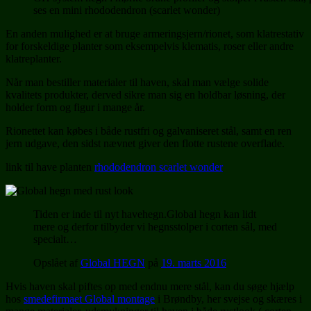
ses en mini rhododendron (scarlet wonder)
En anden mulighed er at bruge armeringsjern/rionet, som klatrestativ
for forskeldige planter som eksempelvis klematis, roser eller andre
klatreplanter.
Når man bestiller materialer til haven, skal man vælge solide
kvalitets produkter, derved sikre man sig en holdbar løsning, der
holder form og figur i mange år.
Rionettet kan købes i både rustfri og galvaniseret stål, samt en ren
jern udgave, den sidst nævnet giver den flotte rustene overflade.
link til have planten
rhododendron scarlet wonder
Tiden er inde til nyt havehegn.Global hegn kan lidt
mere og derfor tilbyder vi hegnsstolper i corten sål, med
specialt…
Opslået af
Global HEGN
på
19. marts 2016
Hvis haven skal piftes op med endnu mere stål, kan du søge hjælp
hos
smedefirmaet Global montage
i Brøndby, her svejse og skæres i