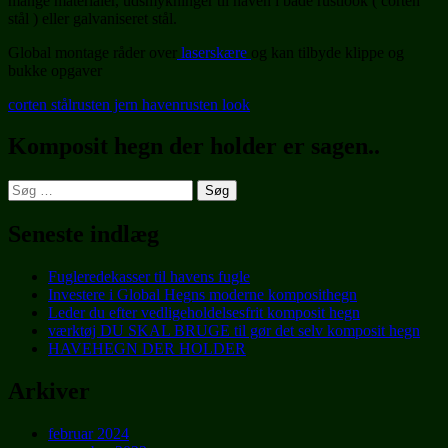
mange materialer, udsmykninger til haven i både rustlook ( corten
stål ) eller galvaniseret stål.
Global montage råder over
laserskære
og kan tilbyde klippe og
bukke opgaver
corten stål
rusten jern haven
rusten look
Komposit hegn der holder er sagen..
Søg
efter:
Seneste indlæg
Fugleredekasser til havens fugle
Investere i Global Hegns moderne komposithegn
Leder du efter vedligeholdelsesfrit komposit hegn
værktøj DU SKAL BRUGE til gør det selv komposit hegn
HAVEHEGN DER HOLDER
Arkiver
februar 2024