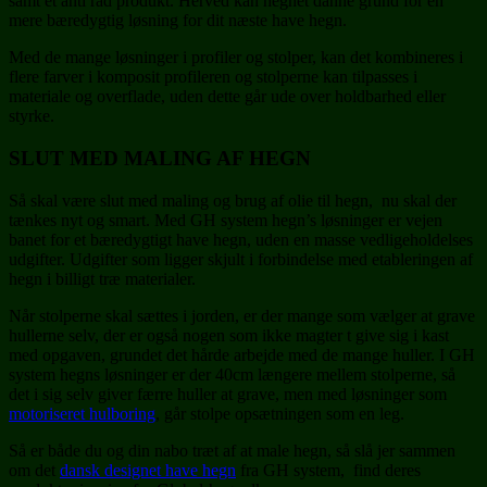
samt et anti råd produkt. Herved kan hegnet danne grund for en
mere bæredygtig løsning for dit næste have hegn.
Med de mange løsninger i profiler og stolper, kan det kombineres i
flere farver i komposit profileren og stolperne kan tilpasses i
materiale og overflade, uden dette går ude over holdbarhed eller
styrke.
SLUT MED MALING AF HEGN
Så skal være slut med maling og brug af olie til hegn, nu skal der
tænkes nyt og smart. Med GH system hegn’s løsninger er vejen
banet for et bæredygtigt have hegn, uden en masse vedligeholdelses
udgifter. Udgifter som ligger skjult i forbindelse med etableringen af
hegn i billigt træ materialer.
Når stolperne skal sættes i jorden, er der mange som vælger at grave
hullerne selv, der er også nogen som ikke magter t give sig i kast
med opgaven, grundet det hårde arbejde med de mange huller. I GH
system hegns løsninger er der 40cm længere mellem stolperne, så
det i sig selv giver færre huller at grave, men med løsninger som
motoriseret hulboring
, går stolpe opsætningen som en leg.
Så er både du og din nabo træt af at male hegn, så slå jer sammen
om det
dansk designet have hegn
fra GH system, find deres