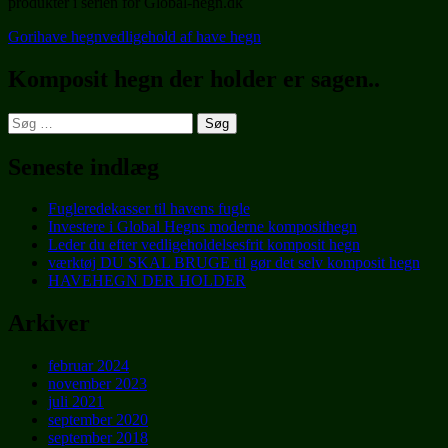
produkter i serien for Global-hegn.dk
Gori
have hegn
vedligehold af have hegn
Komposit hegn der holder er sagen..
Søg
efter:
Seneste indlæg
Fugleredekasser til havens fugle
Investere i Global Hegns moderne komposithegn
Leder du efter vedligeholdelsesfrit komposit hegn
værktøj DU SKAL BRUGE til gør det selv komposit hegn
HAVEHEGN DER HOLDER
Arkiver
februar 2024
november 2023
juli 2021
september 2020
september 2018