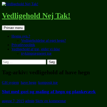
Hop
til
indhold
Vedligehold Nej Tak!
Søg
Primær menu
Hegns syn.?
Vedligeholdelse af eget hegn?
Privatlivspolitik
Vedligehold af træ, gider vi ikke
trykimprægneret træ
Søg
efter:
Tag-arkiv: vedligehold af have hegn
GH system
,
have hegn
,
komposit træ
Slut med gori og maling af hegn og plankeværk
august 7, 2015
admin
Skriv en kommentar