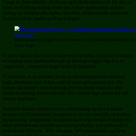
I langt de fleste tilfælde vil der nu også skulle dækkes af, for ikke at
svine med olie og maling rester, det er ikke ønskværdigt at have
maling og oliefarve alle steder, som fliser, indkørsel eller på husets
facader, hvis de støder op til have hegnet.
Med komposit hegn fra GH system er det slut med maling og oli
have hegn
Vi gider faktisk ikke dette tidskrævende projekt, og når nu fremtiden
er kommet dette skridt tættere på og løsningen ligger lige for, er
valget klart – fremtidens hegn består af komposit!
Vi anbefaler, at se nærmere på de nyeste løsninger indenfor have
hegn, løsninger med stolper i stål af enten galvaniseret jern eller
Corten stål (ruster i overfladen og giver et smukt rustlook) eller
måske en løsning med rustfri stål.
Hos Global hegn findes der alle
nævnte løsninger.
Stolperne danner rammen for en solid løsning og med et dansk
designet profil fremstillet i komposit, er det slut med olie og maling
og besværlig vedligehold. Komposit have hegn består af resttræ fra
større produktioner blandet med plast produkter, som indblandes i
forholdende 60% træ, 30% rest plast, 10% bindemiddel og farve