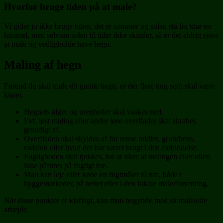
Hvorfor bruge tiden på at male?
Vi gider jo ikke bruge tiden, det er sommer og solen stå fra klar en
himmel, men selvom solen til tider ikke skinder, så er det aldrig sjovt
at male og vedligholde have hegn.
Maling af hegn
Førend du skal male dit gamle hegn, er der flere ting som skal være
klaret.
Hegnets alger og urenheder skal vaskes ned.
Evt. løst maling eller andre løse overflader skal skrabes
grundigt af.
Overfladen skal skyldes af for rense midler, grundrens,
rodalon eller hvad der har været brugt i den forbindelse.
Fugtigheden skal tjekkes, for at sikre at malingen eller olien
ikke påføres på fugtigt træ.
Man kan leje eller købe en fugtmåler til træ, både i
byggemarkeder, på nettet eller i den lokale malerforretning.
Når disse punkter er klarlagt, kan man begynde med sit male/olie
arbejde.