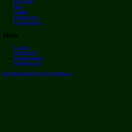
have hegn
hotel
jordbær
komposit træ
Uncategorized
Meta
Log ind
Indlægsfeed
Kommentarfeed
WordPress.org
Privatlivspolitik
Drevet af WordPress