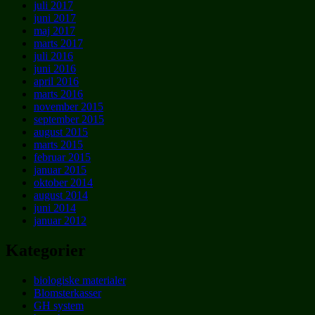
juli 2017
juni 2017
maj 2017
marts 2017
juli 2016
juni 2016
april 2016
marts 2016
november 2015
september 2015
august 2015
marts 2015
februar 2015
januar 2015
oktober 2014
august 2014
juni 2014
januar 2012
Kategorier
biologiske materialer
Blomsterkasser
GH system