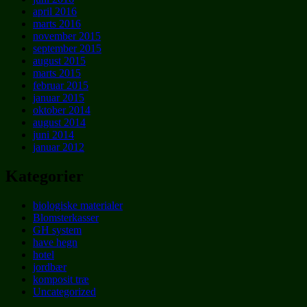
april 2016
marts 2016
november 2015
september 2015
august 2015
marts 2015
februar 2015
januar 2015
oktober 2014
august 2014
juni 2014
januar 2012
Kategorier
biologiske materialer
Blomsterkasser
GH system
have hegn
hotel
jordbær
komposit træ
Uncategorized