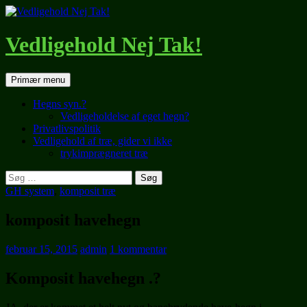
Hop
til
indhold
Vedligehold Nej Tak!
Søg
Primær menu
Hegns syn.?
Vedligeholdelse af eget hegn?
Privatlivspolitik
Vedligehold af træ, gider vi ikke
trykimprægneret træ
Søg
efter:
GH system
,
komposit træ
komposit havehegn
februar 15, 2015
admin
1 kommentar
Komposit
have
hegn .?