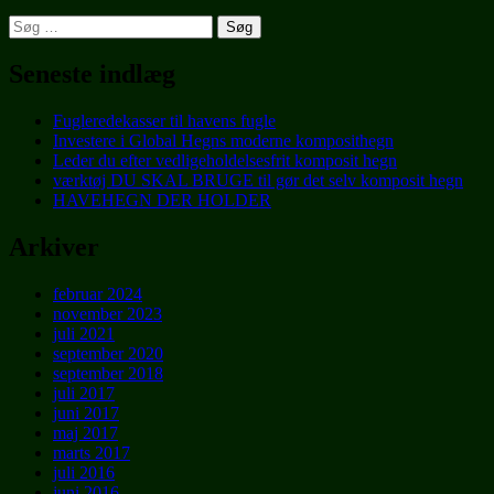
Søg
efter:
Seneste indlæg
Fugleredekasser til havens fugle
Investere i Global Hegns moderne komposithegn
Leder du efter vedligeholdelsesfrit komposit hegn
værktøj DU SKAL BRUGE til gør det selv komposit hegn
HAVEHEGN DER HOLDER
Arkiver
februar 2024
november 2023
juli 2021
september 2020
september 2018
juli 2017
juni 2017
maj 2017
marts 2017
juli 2016
juni 2016