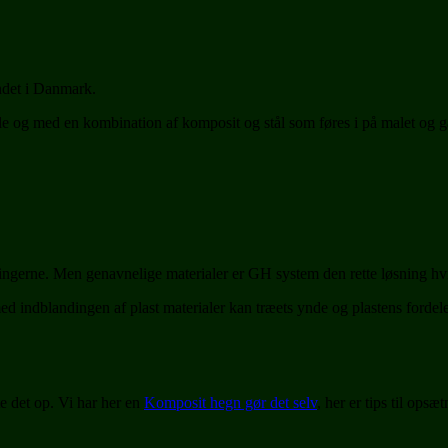
andet i Danmark.
e og med en kombination af komposit og stål som føres i på malet og gal
ngerne. Men genavnelige materialer er GH system den rette løsning hvi
 med indblandingen af plast materialer kan træets ynde og plastens forde
te det op. Vi har her en
Komposit hegn gør det selv
, her er tips til opsæ