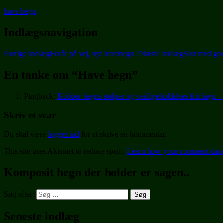
have hegn
Indlægsnavigation
Forrige indlæg
Forår på vej, nyt havehegn ?
Næste indlæg
Slut med go
En tanke om “Have hegn”
Pingback:
Kobber hegns stolper og vedligeholdelses frit hegn 
Skriv et svar
Du skal være
logget ind
for at skrive en kommentar.
This site uses Akismet to reduce spam.
Learn how your comment data 
Komposit hegn der holder er sagen..
Søg efter:
Seneste indlæg