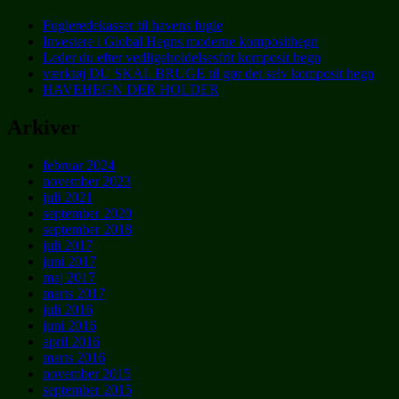
Fugleredekasser til havens fugle
Investere i Global Hegns moderne komposithegn
Leder du efter vedligeholdelsesfrit komposit hegn
værktøj DU SKAL BRUGE til gør det selv komposit hegn
HAVEHEGN DER HOLDER
Arkiver
februar 2024
november 2023
juli 2021
september 2020
september 2018
juli 2017
juni 2017
maj 2017
marts 2017
juli 2016
juni 2016
april 2016
marts 2016
november 2015
september 2015