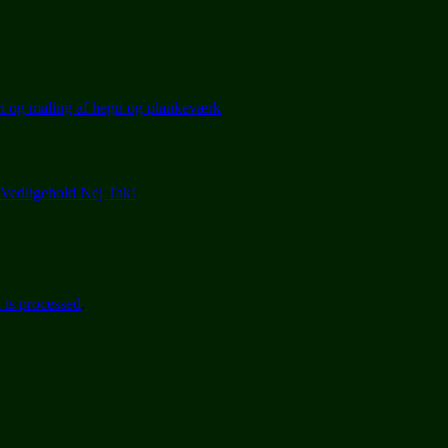
ri og maling af hegn og plankeværk
- Vedligehold Nej Tak!
is processed
.