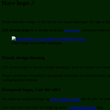
Have hegn .?
Hvad skal man vælge, vi ser lidt på nye hegns løsninger der lige er l
GH System hegn
er et design beskyttet
have hegn
i komposit material
Have hegn med solide løsninger
Dansk design løsning
GH system hegn er danske design løsninger, hvor der tænkt over løsni
Hegns profilerne fremstilles i kompostit materialer fra træindustrien,
vedligeholdeles frithed.
Komposit hegn,
Gør det selv!
læs mere op komposit hegn og
hvad du skal huske
når du selv vil sæt
Læs mere på vores side om hegn og andre
vedligeholdnejtak
ting.