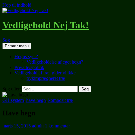
Hop til indhold
Vedligehold Nej Tak!
Søg
Primær menu
Hegns syn.?
Vedligeholdelse af eget hegn?
Privatlivspolitik
Vedligehold af træ, gider vi ikke
trykimprægneret træ
Søg efter:
GH system
,
have hegn
,
komposit træ
Have hegn
marts 15, 2015
admin
1 kommentar