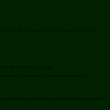
vaniseret stål, dere er også en design løsning med corten stål.
s der skal tænkes design og miljø.
le kombineres til et fantastisk produkt, men holdbarhed og
tning. Samt alt det du skal bruge af udstyr for let at klare opgaven selv.