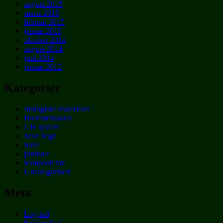
august 2015
marts 2015
februar 2015
januar 2015
oktober 2014
august 2014
juni 2014
januar 2012
Kategorier
biologiske materialer
Blomsterkasser
GH system
have hegn
hotel
jordbær
komposit træ
Uncategorized
Meta
Log ind
Indlægsfeed