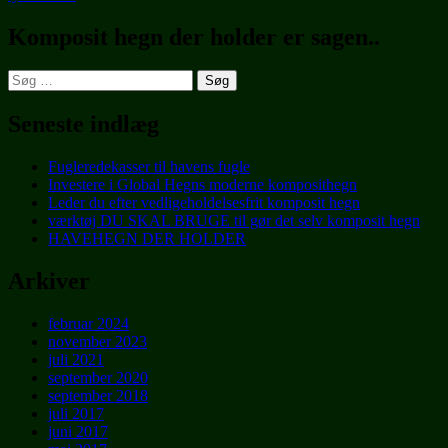
Komposit hegn der holder er sagen..
Søg
efter:
Seneste indlæg
Fugleredekasser til havens fugle
Investere i Global Hegns moderne komposithegn
Leder du efter vedligeholdelsesfrit komposit hegn
værktøj DU SKAL BRUGE til gør det selv komposit hegn
HAVEHEGN DER HOLDER
Arkiver
februar 2024
november 2023
juli 2021
september 2020
september 2018
juli 2017
juni 2017