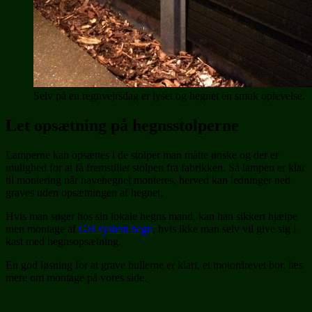
Selv på en regnvejrsdag er lyset og hegnet en smuk oplevelse.
Let opsætning på hegnsstolperne
Lamperne kan opsættes i de stolper man måtte ønske og der er
mulighed for at få fremstillet stolpen fra fabrikken. Så lampen er klar
til montering når havehegnet monteres, herved kan ledninger ned
graves uden opsætningen af hegnet.
Hvis man søger hos sin lokale hegns mand, kan han sikkert hjælpe
men montage af
GH system hegn
, hvis ikke man selv vil give sig i
kast med hegnsopsætning.
En god løsning for at grave hullerne er klart, et motordrevet bor. læs
mere om montage på vores side.