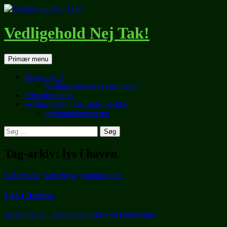
Hop
til
indhold
Vedligehold Nej Tak!
Søg
Primær menu
Hegns syn.?
Vedligeholdelse af eget hegn?
Privatlivspolitik
Vedligehold af træ, gider vi ikke
trykimprægneret træ
Søg
efter:
Tag-arkiv: lys i haven
GH system
,
have hegn
,
komposit træ
Lys i haven.
september 27, 2015
admin
Skriv en kommentar