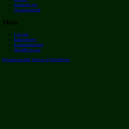
komposit træ
Uncategorized
Meta
Log ind
Indlægsfeed
Kommentarfeed
WordPress.org
Privatlivspolitik
Drevet af WordPress