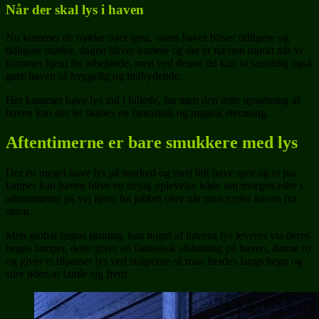
Når der skal lys i haven
Nu kommer de mørke tider igen, vores haver bliver tidligere og
tidligere mørke, dagen bliver kortere og det er næsten mørkt når vi
kommer hjem fra arbejdede, men ved denne tid kan vi samtidig også
gøre haven så hyggelig og indbydende.
Her kommer have lys ind i billede, for men den rette opsætning af
haven kan der let skabes en fantastisk og magisk stemning.
Aftentimerne er bare smukkere med lys
Der en meget have lys på marked og med lidt have spot og et par
lamper kan haven blive en dejlig oplevelse både om morgen eller i
aftentimerne på vej hjem fra jobbet eller når man nyder haven fra
stuen.
Men global hegns løsning, kan noget af havens lys leveres via deres
hegns lamper, dette giver en fantastisk afslutning på haven, danne ro
og giver et tilpasset lys ved stolperne så man færdes langs hegn og
stier uden at famle sig frem.