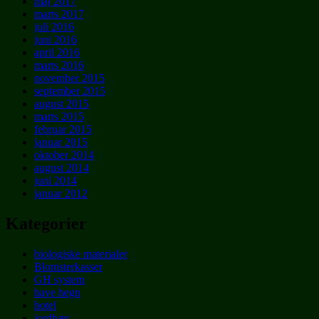
maj 2017
marts 2017
juli 2016
juni 2016
april 2016
marts 2016
november 2015
september 2015
august 2015
marts 2015
februar 2015
januar 2015
oktober 2014
august 2014
juni 2014
januar 2012
Kategorier
biologiske materialer
Blomsterkasser
GH system
have hegn
hotel
jordbær