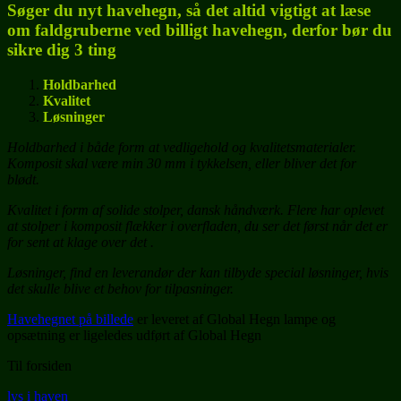
Søger du nyt havehegn, så det altid vigtigt at læse
om faldgruberne ved billigt havehegn, derfor bør du
sikre dig 3 ting
Holdbarhed
Kvalitet
Løsninger
Holdbarhed i både form at vedligehold og kvalitetsmaterialer.
Komposit skal være min 30 mm i tykkelsen, eller bliver det for
blødt.
Kvalitet i form af solide stolper, dansk håndværk. Flere har oplevet
at stolper i komposit flækker i overfladen, du ser det først når det er
for sent at klage over det .
Løsninger, find en leverandør der kan tilbyde special løsninger, hvis
det skulle blive et behov for tilpasninger.
Havehegnet på billede
er leveret af Global Hegn lampe og
opsætning er ligeledes udført af Global Hegn
Til forsiden
lys i haven